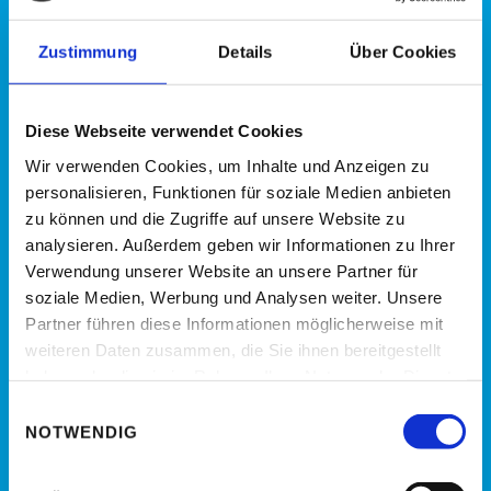
Zustimmung
Details
Über Cookies
Diese Webseite verwendet Cookies
Kontaktdaten
Wir verwenden Cookies, um Inhalte und Anzeigen zu
personalisieren, Funktionen für soziale Medien anbieten
Scheufen Werbetechnik GmbH
zu können und die Zugriffe auf unsere Website zu
Aachener Straße 17
analysieren. Außerdem geben wir Informationen zu Ihrer
Hofgebäude
Verwendung unserer Website an unsere Partner für
40223 Düsseldorf
soziale Medien, Werbung und Analysen weiter. Unsere
Deutschland
Partner führen diese Informationen möglicherweise mit
weiteren Daten zusammen, die Sie ihnen bereitgestellt
+49(0)211 93 88 88-0
Telefon:
haben oder die sie im Rahmen Ihrer Nutzung der Dienste
info@scheufen.de
E-Mail:
gesammelt haben.
Einwilligungsauswahl
NOTWENDIG
zum Impressum